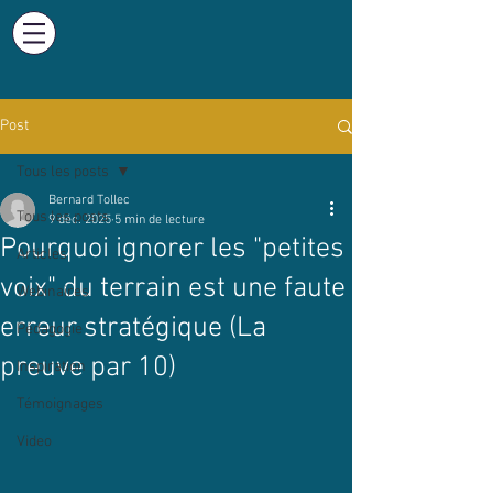
Post
Tous les posts
Bernard Tollec
Tous les posts
9 déc. 2025
5 min de lecture
Pourquoi ignorer les "petites
Articles
voix" du terrain est une faute
Webinaires
erreur stratégique (La
Pédagogie
preuve par 10)
Inspiration
Témoignages
Video