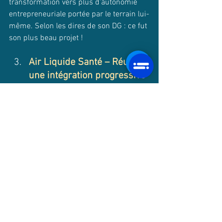
transformation vers plus d'autonomie 
entrepreneuriale portée par le terrain lui-
même. Selon les dires de son DG : ce fut 
son plus beau projet !
Air Liquide Santé – Réussir 
une intégration progressive 
en préservant la culture 
humaniste (600 salariés)
Lors de l'intégration d'ARAIR, la tentation 
était forte d'imposer "les règles du 
groupe". Au lieu de cela, on a créé une 
"salle SOAR immersive" où les 
collaborateurs ont pu explorer leurs 
propres histoires de succès et co-
construire leur vision partagée. 
Apprentissage crucial : investir du 