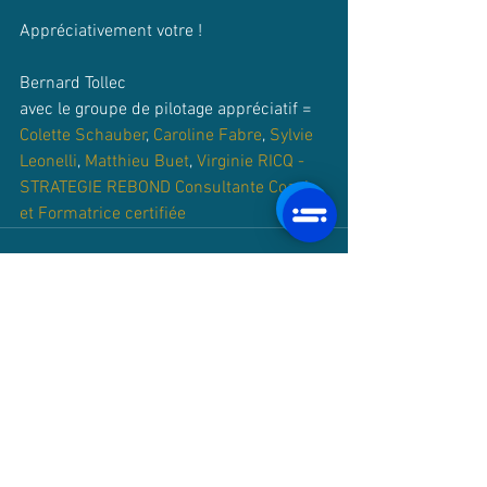
Appréciativement votre !
Bernard Tollec
avec le groupe de pilotage appréciatif = 
Colette Schauber
, 
Caroline Fabre
, 
Sylvie 
Leonelli
, 
Matthieu Buet
, 
Virginie RICQ - 
STRATEGIE REBOND Consultante Coach 
et Formatrice certifiée
Voir tout
Posts récents