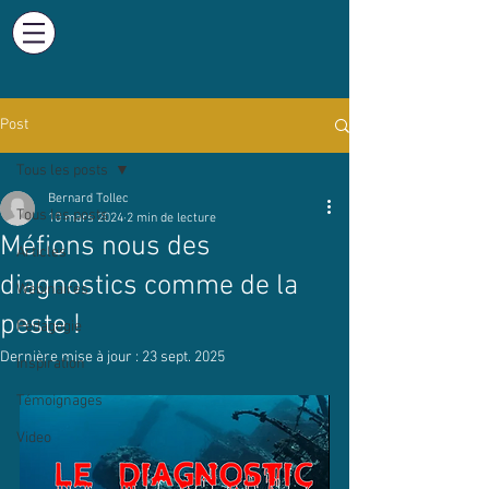
Post
Tous les posts
Bernard Tollec
Tous les posts
10 mars 2024
2 min de lecture
Méfions nous des
Articles
diagnostics comme de la
Webinaires
peste !
Pédagogie
Dernière mise à jour :
23 sept. 2025
Inspiration
Témoignages
Video