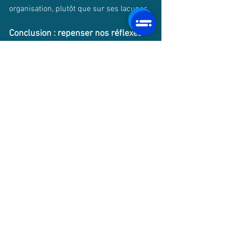
organisation, plutôt que sur ses lacunes.
Conclusion : repenser nos réflexes 
instinctifs
Les audits et diagnostics, quand ils sont 
abordés avec une perspective 
appréciative, peuvent se transformer en 
leviers puissants de développement et 
de motivation. En mettant l'accent sur 
les forces et les succès, et en 
impliquant activement les acteurs dans 
le processus, il est possible de créer 
une dynamique positive propice au 
changement et à l'innovation. Cette 
approche ne se limite pas à évaluer ce 
qui existe, mais ouvre la voie à une 
transformation organisationnelle riche 