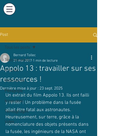
Post
Tous les posts
Bernard Tollec
Tous les posts
21 mai 2017
1 min de lecture
Appolo 13 : travailler sur ses
Articles
ressources !
Webinaires
Dernière mise à jour :
23 sept. 2025
Pédagogie
Un extrait du film Appolo 13. Ils ont failli 
Inspiration
y rester ! Un problème dans la fusée 
allait être fatal aux astronautes. 
Témoignages
Heureusement, sur terre, grâce à la 
Video
nomenclature des objets présents dans 
la fusée, les ingénieurs de la NASA ont 