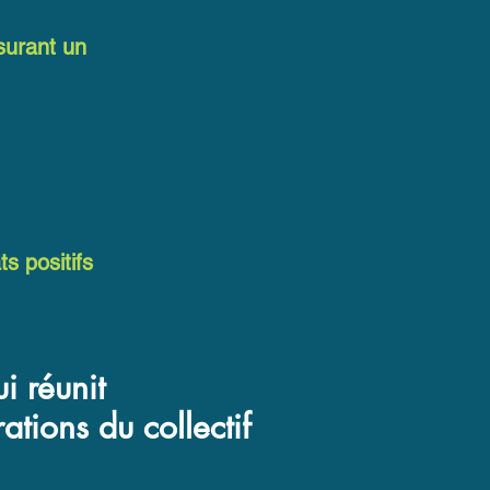
surant un
e
s positifs
i réunit
ations du collectif