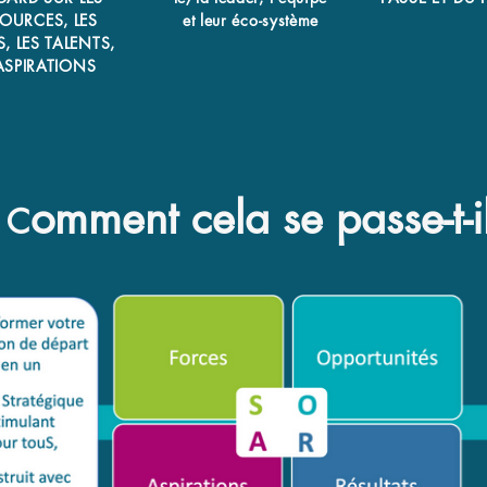
OURCES, LES
et leur éco-système
, LES TALENTS,
ASPIRATIONS
om
ment cela se passe-t-i
t C