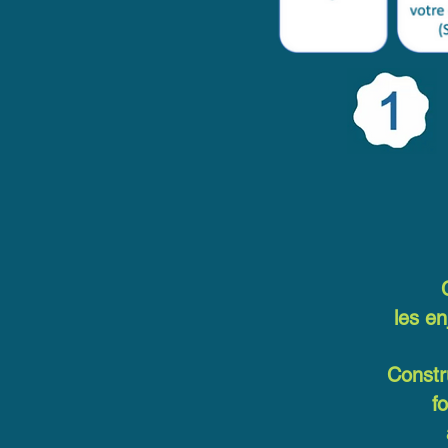
les en
Constr
f