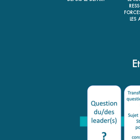
RESS
FORCES
LES 
E