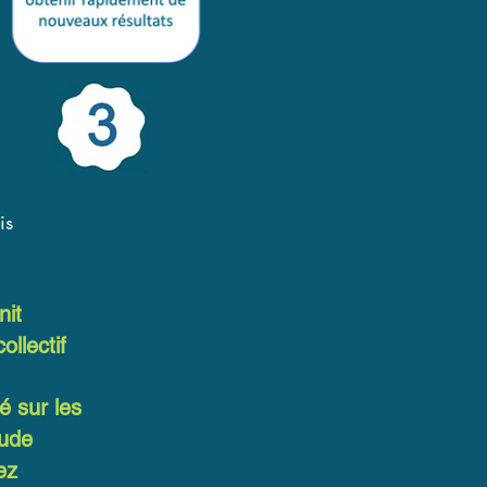
is
nit
ollectif
é sur les
tude
ez