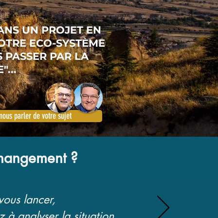
ANS UN PROJET EN
TRE ECO-SYSTÈME
 PASSER PAR LA
...
nous parler de votre sujet
hangement ?
vous lancer,
à analyser la situation...