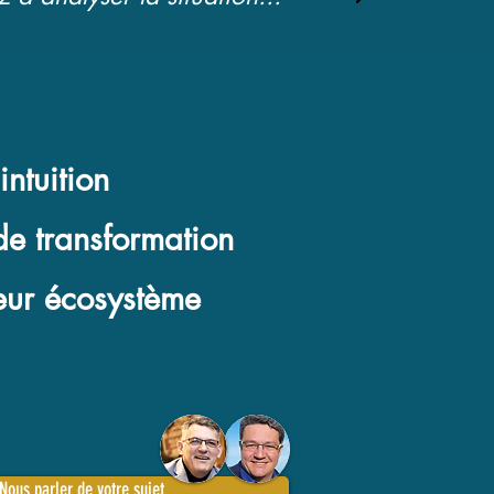
ntuition
de transformation
leur écosystème
Nous parler de votre sujet