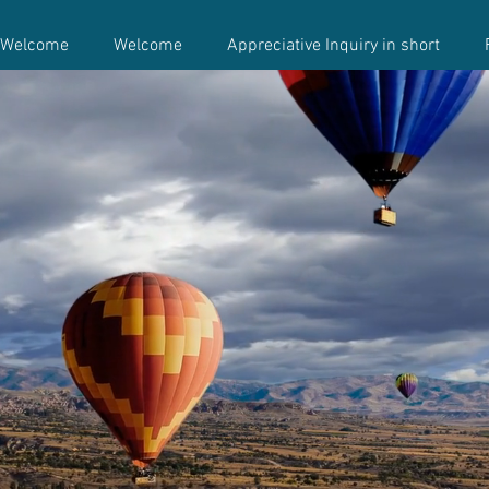
Welcome
Welcome
Appreciative Inquiry in short