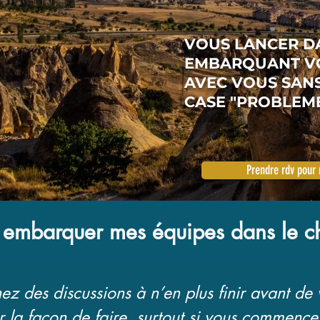
VOUS LANCER D
EMBARQUANT VO
AVEC VOUS SANS
CASE "PROBLEME"
Prendre rdv pour 
embarquer mes équipes dans le c
ez des discussions à n’en plus finir avant de 
 la façon de faire, surtout si vous commencez 