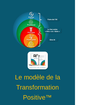
Le modèle de la
Transformation
Positive
™