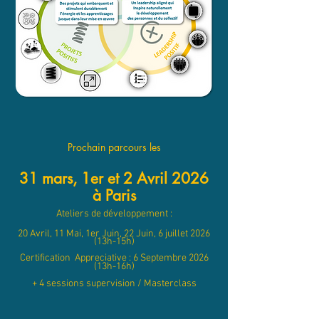
Prochain parcours les
31 mars, 1er et 2 Avril 2026
à Paris
Ateliers de développement :
20 Avril, 11 Mai, 1er Juin, 22 Juin, 6 juillet 2026
(13h-15h)
Certification Appreciative : 6 Septembre 2026
(13h-16h)
+ 4 sessions supervision / Masterclass