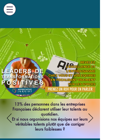
REVELEZ
L'EXCELLENCE ET
L'ENTHOUSIASME
CHEZ VOUS ET VOS EQUIPES
EN FOCALISANT VRAIMENT
SUR LES FORCES
PRENEZ UN RDV POUR EN PARLER
13% des personnes dans les entreprises
Françaises déclarent utiliser leur talents au
quotidien.
Et si nous organisions nos équipes sur leurs
véritables talents plutôt que de corriger
leurs faiblesses ?