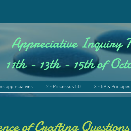
Welcome
Welcome
Appreciative Inquiry in short
Appreciative Inquiry 
11th - 13th - 15th of Oc
ons appreciatives
2 - Processus 5D
3 - 5P & Principes
nce of Crafting Questions