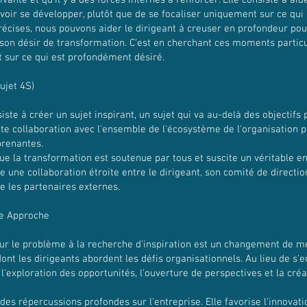
ivante et qu'il y a des forces internes à renforcer. Elle consiste à ai
voir se développer, plutôt que de se focaliser uniquement sur ce qui 
récises, nous pouvons aider le dirigeant à creuser en profondeur p
 son désir de transformation. C'est en cherchant ces moments particu
t sur ce qui est profondément désiré.
ujet 4S)
ste à créer un sujet inspirant, un sujet qui va au-delà des objectifs 
oite collaboration avec l'ensemble de l'écosystème de l'organisation p
prenantes.
ue la transformation est soutenue par tous et suscite un véritable 
que une collaboration étroite entre le dirigeant, son comité de direct
e les partenaires externes.
te Approche
sur le problème à la recherche d'inspiration est un changement de me
ont les dirigeants abordent les défis organisationnels. Au lieu de s'
'exploration des opportunités, l'ouverture de perspectives et la créat
es répercussions profondes sur l'entreprise. Elle favorise l'innovatio