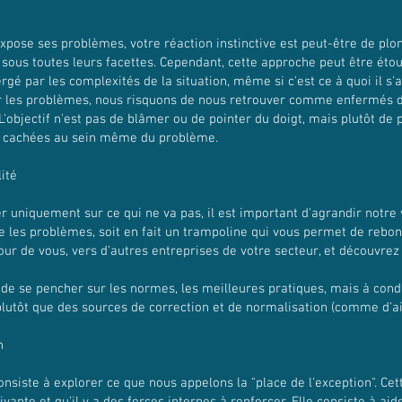
xpose ses problèmes, votre réaction instinctive est peut-être de plo
r sous toutes leurs facettes. Cependant, cette approche peut être étou
gé par les complexités de la situation, même si c'est ce à quoi il s'
ur les problèmes, nous risquons de nous retrouver comme enfermés 
 L'objectif n'est pas de blâmer ou de pointer du doigt, mais plutôt de
és cachées au sein même du problème.
lité
r uniquement sur ce qui ne va pas, il est important d'agrandir notre v
e les problèmes, soit en fait un trampoline qui vous permet de rebon
our de vous, vers d'autres entreprises de votre secteur, et découvrez 
nt de se pencher sur les normes, les meilleures pratiques, mais à cond
plutôt que des sources de correction et de normalisation (comme d'aill
n
siste à explorer ce que nous appelons la "place de l'exception". Ce