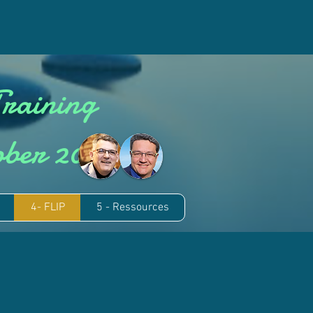
Formation
Formation
Plus
Training
tober
2021
4- FLIP
5 - Ressources